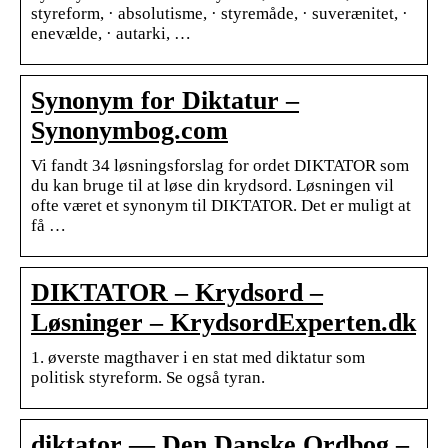
styreform, · absolutisme, · styremåde, · suverænitet, ·
enevælde, · autarki, …
Synonym for Diktatur –
Synonymbog.com
Vi fandt 34 løsningsforslag for ordet DIKTATOR som
du kan bruge til at løse din krydsord. Løsningen vil
ofte været et synonym til DIKTATOR. Det er muligt at
få …
DIKTATOR – Krydsord –
Løsninger – KrydsordExperten.dk
1. øverste magthaver i en stat med diktatur som
politisk styreform. Se også tyran.
diktator — Den Danske Ordbog –