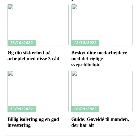
18/10/2022
12/10/2022
Øg din sikkerhed på
Beskyt dine medarbejdere
arbejdet med disse 3 råd
med det rigtige
svejsetilbehør
13/09/2022
10/09/2022
Billig isolering og en god
Guide: Gaveidé til manden,
investering
der har alt