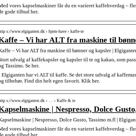
Med vores kapselmaskiner får du en varieret kaffehverdag – fler
de gode tilbud her.
http s://www.elgiganten.dk › hjem-have › kaffe-te
Kaffe – Vi har ALT fra maskine til bønn
Kaffe – Vi har ALT fra maskine til bønner og kapsler | Elgigante
Stort udvalg af kaffekapsler og kapsler til te og kakao, som pass
og Tassimo. Se her.
I Elgiganten har vi ALT til kaffe. Se det store udvalg af kaffema
og tilbehør. Find din helt egen favorit. Klik her.
http s://www.elgiganten.dk › … › Kaffe & te
Kapselmaskine | Nespresso, Dolce Gusto
Kapselmaskine | Nespresso, Dolce Gusto, Tassimo m.fl | Elgigan
Med vores kapselmaskiner får du en varieret kaffehverdag – fler
de gode tilbud her.