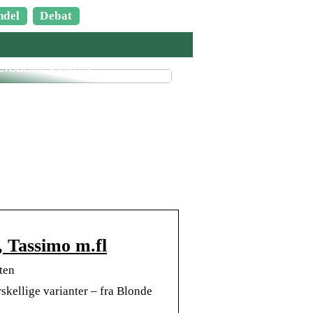
ndel
Debat
ar du brug for i din
erobe til sommer
, Tassimo m.fl
ten
skellige varianter – fra Blonde