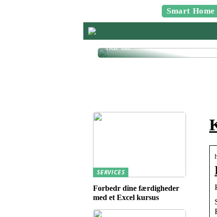
Smart Home
Guide: Gaveidé til manden, 
har alt
K
SERVICES
Forbedr dine færdigheder
med et Excel kursus