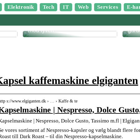
Elektronik
Tech
IT
Web
Services
E-ha
der
Kan man sikre byggepladsen
Det h
mod tyveri?
gard
apsel kaffemaskine elgiganten
http s://www.elgiganten.dk › … › Kaffe & te
Kapselmaskine | Nespresso, Dolce Gusto
Kapselmaskine | Nespresso, Dolce Gusto, Tassimo m.fl | Elgigan
Se vores sortiment af Nespresso-kapsler og vælg blandt flere for
Roast till Dark Roast – til din Nespresso-kapselmaskine.