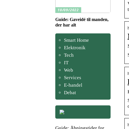
10/09/2022
Guide: Gaveidé til manden,
der har alt
Smart Home
Elektronik
Tech
IT
Web
Services
E-handel
Debat
Guide: Åbningstider for